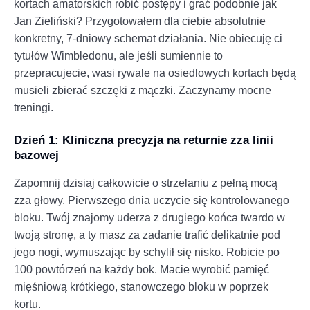
kortach amatorskich robić postępy i grać podobnie jak
Jan Zieliński? Przygotowałem dla ciebie absolutnie
konkretny, 7-dniowy schemat działania. Nie obiecuję ci
tytułów Wimbledonu, ale jeśli sumiennie to
przepracujecie, wasi rywale na osiedlowych kortach będą
musieli zbierać szczęki z mączki. Zaczynamy mocne
treningi.
Dzień 1: Kliniczna precyzja na returnie zza linii
bazowej
Zapomnij dzisiaj całkowicie o strzelaniu z pełną mocą
zza głowy. Pierwszego dnia uczycie się kontrolowanego
bloku. Twój znajomy uderza z drugiego końca twardo w
twoją stronę, a ty masz za zadanie trafić delikatnie pod
jego nogi, wymuszając by schylił się nisko. Robicie po
100 powtórzeń na każdy bok. Macie wyrobić pamięć
mięśniową krótkiego, stanowczego bloku w poprzek
kortu.