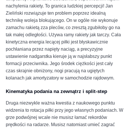
nachylenia rakiety. To granica ludzkiej percepcji! Jan
Zieliński rozwiązuje ten problem poprzez idealną
technikę woleja blokującego. On w ogóle nie wykonuje
zamachu rakietą zza pleców, co zresztą zgubiłoby go na
tak małej odległości. Używa ramy rakiety jak tarczy. Cała
kinetyczna energia lecącej piłki jest błyskawicznie
pochłaniana przez napięty naciąg, a precyzyjne
ustawienie nadgarstka kieruje ją w najsłabszy punkt
formacji przeciwnika. Jego środek ciężkości jest cały
czas skrajnie obniżony, nogi pracują na ugiętych
kolanach jak amortyzatory w samochodzie rajdowym.
Kinematyka podania na zewnątrz i split-step
Druga niezwykle ważna kwestia z naukowego punktu
widzenia to rotacja piłki przy jego własnych podaniach. W
grze podwójnej wcale nie musisz łamać rekordów
prędkości na radarze. Musisz natomiast umieć zagrać