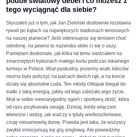
podbił światowy debel i co możesz z
tego wyciągnąć dla siebie?
Słyszałeś już o tym, jak Jan Zieliński dosłownie rozstawia
rywali po kątach na największych stadionach tenisowych
na naszej planecie? Jeśli interesujesz się tenisem choć
odrobinę, na pewno to nazwisko obiło ci się o uszy.
Pamiętam doskonale, jak kilka lat temu siedziałem na
zmarzniętych trybunach małego kortu podczas lokalnego
turnieju w Polsce. Wiał paskudny, jesienny wiatr, kibiców
można było policzyć na palcach dwóch rąk, a na korcie
działy się absolutne cuda. Ten młody chłopak biegał do
siatki z taką energią, jakby od tego zależało jego życie.
Miał w sobie niewiarygodny ogień i sportową złość, która
od razu przykuwała uwagę. Dzisiaj, kiedy włączam
telewizor i widzę, jak walczy o tytuły wielkoszlemowe,
czuję niesamowitą dumę. Prawda jest taka, że wszyscy
zwykle emocjonują się grą singlową. Ale powiedzmy