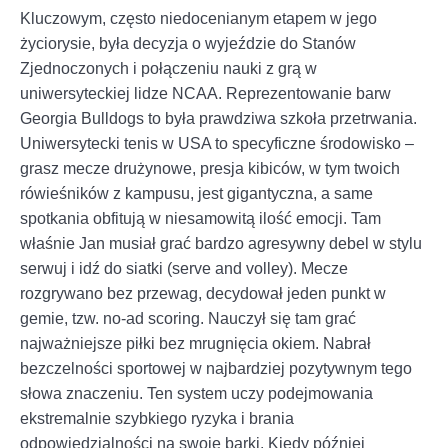
Kluczowym, często niedocenianym etapem w jego
życiorysie, była decyzja o wyjeździe do Stanów
Zjednoczonych i połączeniu nauki z grą w
uniwersyteckiej lidze NCAA. Reprezentowanie barw
Georgia Bulldogs to była prawdziwa szkoła przetrwania.
Uniwersytecki tenis w USA to specyficzne środowisko –
grasz mecze drużynowe, presja kibiców, w tym twoich
rówieśników z kampusu, jest gigantyczna, a same
spotkania obfitują w niesamowitą ilość emocji. Tam
właśnie Jan musiał grać bardzo agresywny debel w stylu
serwuj i idź do siatki (serve and volley). Mecze
rozgrywano bez przewag, decydował jeden punkt w
gemie, tzw. no-ad scoring. Nauczył się tam grać
najważniejsze piłki bez mrugnięcia okiem. Nabrał
bezczelności sportowej w najbardziej pozytywnym tego
słowa znaczeniu. Ten system uczy podejmowania
ekstremalnie szybkiego ryzyka i brania
odpowiedzialności na swoje barki. Kiedy później