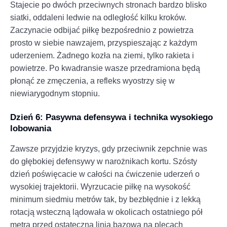
Stajecie po dwóch przeciwnych stronach bardzo blisko
siatki, oddaleni ledwie na odległość kilku kroków.
Zaczynacie odbijać piłkę bezpośrednio z powietrza
prosto w siebie nawzajem, przyspieszając z każdym
uderzeniem. Żadnego kozła na ziemi, tylko rakieta i
powietrze. Po kwadransie wasze przedramiona będą
płonąć ze zmęczenia, a refleks wyostrzy się w
niewiarygodnym stopniu.
Dzień 6: Pasywna defensywa i technika wysokiego
lobowania
Zawsze przyjdzie kryzys, gdy przeciwnik zepchnie was
do głębokiej defensywy w narożnikach kortu. Szósty
dzień poświęcacie w całości na ćwiczenie uderzeń o
wysokiej trajektorii. Wyrzucacie piłkę na wysokość
minimum siedmiu metrów tak, by bezbłędnie i z lekką
rotacją wsteczną lądowała w okolicach ostatniego pół
metra przed ostateczną linią bazową na plecach