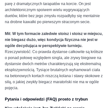
parę z dramatycznych tarapatów na korcie. On jest
architektonicznym spoiwem wielu wygrywających
duetów, które bez jego zmysłu rozpadłyby się mentalnie
na drobne kawałki po pierwszym straconym secie.
Mit: W tym formacie zaledwie stoisz i stoisz w miejscu,
nie biegasz dużo, więc kondycja fizyczna nie jest w
ogóle decydująca w perspektywie turnieju.
Rzeczywistość: Co prawda dystanse całkowite są krótsze
o ponad połowę względem singla, ale zrywy biegowe na
dystansie dwóch metrów charakteryzują się ekstremalną
eksplozywnością. Tysiące brutalnych wyhamowań ciała
na betonowych kortach niszczą kolana i stawy skokowe z
siłą, o jakiej zwykły biegacz maratoński nie ma w ogóle
pojęcia.
Pytania i odpowiedzi (FAQ) prosto z trybun