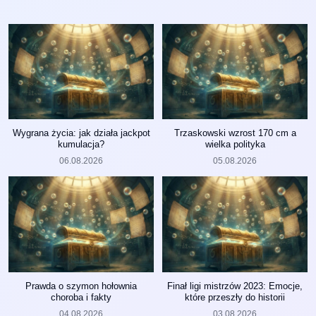
Wygrana życia: jak działa jackpot
Trzaskowski wzrost 170 cm a
kumulacja?
wielka polityka
06.08.2026
05.08.2026
Prawda o szymon hołownia
Finał ligi mistrzów 2023: Emocje,
choroba i fakty
które przeszły do historii
04.08.2026
03.08.2026