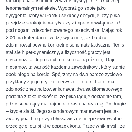
rankingu na absolutnie żelaznej dyscyplinie taktycznej i
fenomenalnym refleksie. Wyobraź go sobie jako
dyrygenta, który w ułamku sekundy decyduje, czy piłka
przejdzie spokojnie na tyły, czy z impetem wyląduje tuż
pod nogami zdezorientowanego przeciwnika. Mając rok
2026 na kalendarzu, widzę wyraźnie, jak bardzo
zdominował pewne konkretne schematy taktyczne. Tenis
stał się hiper-dynamiczny, a fizyczność graczy jest
niesamowita. Jego spryt robi kolosalną różnicę. Daje
niesamowitą wartość każdemu zawodnikowi, który stanie
obok niego na korcie. Spójrzmy na dwa bardzo życiowe
przykłady z jego gry. Po pierwsze – return. Facet ma
zdolność zneutralizowania nawet dwustukilometrowego
podania z taką lekkością, że piłka ląduje dokładnie tam,
gdzie serwujący ma najmniej czasu na reakcję. Po drugie
– krycie siatki. Jego sztandarowym manewrem jest tak
zwany poaching, czyli błyskawiczne, nieprzewidywalne
przecięcie lotu piłki w poprzek kortu. Przeciwnik myśli, że