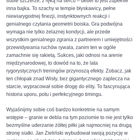
sobie szczerze, z ręką na sercu – debel to jest zupełnie
inna bajka. To szachy w tempie błyskawicy, pełne
niewiarygodnej finezji, instynktownych reakcji i
genialnego czytania geometrii boiska. Gra podwójna
wymaga nie tylko żelaznej kondycji, ale przede
wszystkim genialnego zgrania z partnerem i umiejętności
przewidywania ruchów rywala, zanim ten w ogóle
zamachnie się rakietą. Sukces, jaki odnosi na arenie
międzynarodowej, to dowód na to, że lata
rygorystycznych treningów przynoszą efekty. Zobacz, jak
ten chłopak znad Wisły, bez gigantycznego zaplecza na
starcie, wypracował sobie drogę do elity. To fascynująca
historia uporu, potu i perfekcyjnego timingu.
Wyjaśnijmy sobie coś bardzo konkretnie na samym
wstępie – granie w debla na tym poziomie to nie jest tylko
bezmyślne uderzanie żółtej piłki jak najmocniej na drugą
stronę siatki. Jan Zieliński wybudował swoją pozycję w