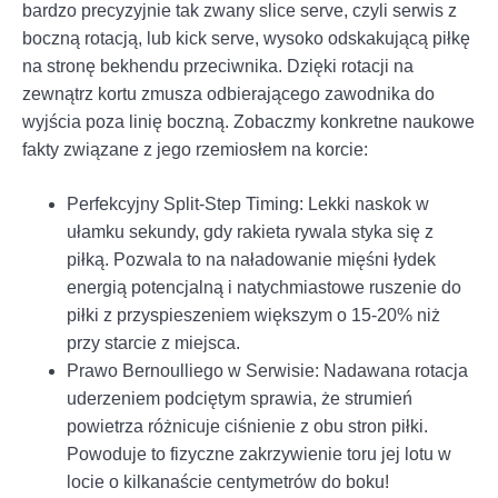
bardzo precyzyjnie tak zwany slice serve, czyli serwis z
boczną rotacją, lub kick serve, wysoko odskakującą piłkę
na stronę bekhendu przeciwnika. Dzięki rotacji na
zewnątrz kortu zmusza odbierającego zawodnika do
wyjścia poza linię boczną. Zobaczmy konkretne naukowe
fakty związane z jego rzemiosłem na korcie:
Perfekcyjny Split-Step Timing: Lekki naskok w
ułamku sekundy, gdy rakieta rywala styka się z
piłką. Pozwala to na naładowanie mięśni łydek
energią potencjalną i natychmiastowe ruszenie do
piłki z przyspieszeniem większym o 15-20% niż
przy starcie z miejsca.
Prawo Bernoulliego w Serwisie: Nadawana rotacja
uderzeniem podciętym sprawia, że strumień
powietrza różnicuje ciśnienie z obu stron piłki.
Powoduje to fizyczne zakrzywienie toru jej lotu w
locie o kilkanaście centymetrów do boku!