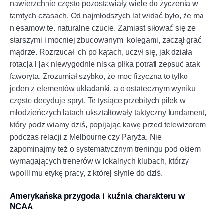
nawierzchnie często pozostawiały wiele do życzenia w
tamtych czasach. Od najmłodszych lat widać było, że ma
niesamowite, naturalne czucie. Zamiast siłować się ze
starszymi i mocniej zbudowanymi kolegami, zaczął grać
mądrze. Rozrzucał ich po kątach, uczył się, jak działa
rotacja i jak niewygodnie niska piłka potrafi zepsuć atak
faworyta. Zrozumiał szybko, że moc fizyczna to tylko
jeden z elementów układanki, a o ostatecznym wyniku
często decyduje spryt. Te tysiące przebitych piłek w
młodzieńczych latach ukształtowały taktyczny fundament,
który podziwiamy dziś, popijając kawę przed telewizorem
podczas relacji z Melbourne czy Paryża. Nie
zapominajmy też o systematycznym treningu pod okiem
wymagających trenerów w lokalnych klubach, którzy
wpoili mu etykę pracy, z której słynie do dziś.
Amerykańska przygoda i kuźnia charakteru w
NCAA