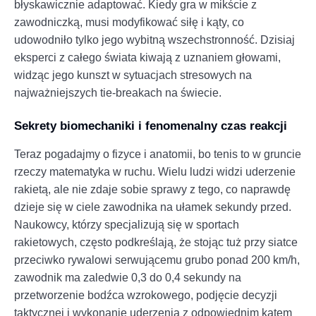
błyskawicznie adaptować. Kiedy gra w mikście z
zawodniczką, musi modyfikować siłę i kąty, co
udowodniło tylko jego wybitną wszechstronność. Dzisiaj
eksperci z całego świata kiwają z uznaniem głowami,
widząc jego kunszt w sytuacjach stresowych na
najważniejszych tie-breakach na świecie.
Sekrety biomechaniki i fenomenalny czas reakcji
Teraz pogadajmy o fizyce i anatomii, bo tenis to w gruncie
rzeczy matematyka w ruchu. Wielu ludzi widzi uderzenie
rakietą, ale nie zdaje sobie sprawy z tego, co naprawdę
dzieje się w ciele zawodnika na ułamek sekundy przed.
Naukowcy, którzy specjalizują się w sportach
rakietowych, często podkreślają, że stojąc tuż przy siatce
przeciwko rywalowi serwującemu grubo ponad 200 km/h,
zawodnik ma zaledwie 0,3 do 0,4 sekundy na
przetworzenie bodźca wzrokowego, podjęcie decyzji
taktycznej i wykonanie uderzenia z odpowiednim kątem