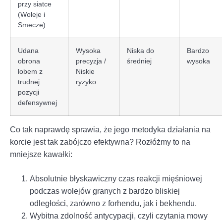
przy siatce
(Woleje i
Smecze)
Udana
Wysoka
Niska do
Bardzo
obrona
precyzja /
średniej
wysoka
lobem z
Niskie
trudnej
ryzyko
pozycji
defensywnej
Co tak naprawdę sprawia, że jego metodyka działania na
korcie jest tak zabójczo efektywna? Rozłóżmy to na
mniejsze kawałki:
Absolutnie błyskawiczny czas reakcji mięśniowej
podczas wolejów granych z bardzo bliskiej
odległości, zarówno z forhendu, jak i bekhendu.
Wybitna zdolność antycypacji, czyli czytania mowy