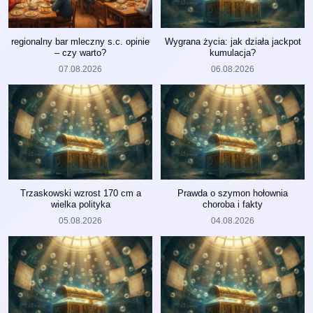
regionalny bar mleczny s.c. opinie
Wygrana życia: jak działa jackpot
– czy warto?
kumulacja?
07.08.2026
06.08.2026
Trzaskowski wzrost 170 cm a
Prawda o szymon hołownia
wielka polityka
choroba i fakty
05.08.2026
04.08.2026