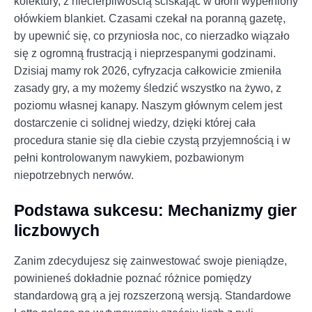
kolektury, z niecierpliwością ściskając w dłoni wypełniony
ołówkiem blankiet. Czasami czekał na poranną gazetę,
by upewnić się, co przyniosła noc, co nierzadko wiązało
się z ogromną frustracją i nieprzespanymi godzinami.
Dzisiaj mamy rok 2026, cyfryzacja całkowicie zmieniła
zasady gry, a my możemy śledzić wszystko na żywo, z
poziomu własnej kanapy. Naszym głównym celem jest
dostarczenie ci solidnej wiedzy, dzięki której cała
procedura stanie się dla ciebie czystą przyjemnością i w
pełni kontrolowanym nawykiem, pozbawionym
niepotrzebnych nerwów.
Podstawa sukcesu: Mechanizmy gier
liczbowych
Zanim zdecydujesz się zainwestować swoje pieniądze,
powinieneś dokładnie poznać różnice pomiędzy
standardową grą a jej rozszerzoną wersją. Standardowe