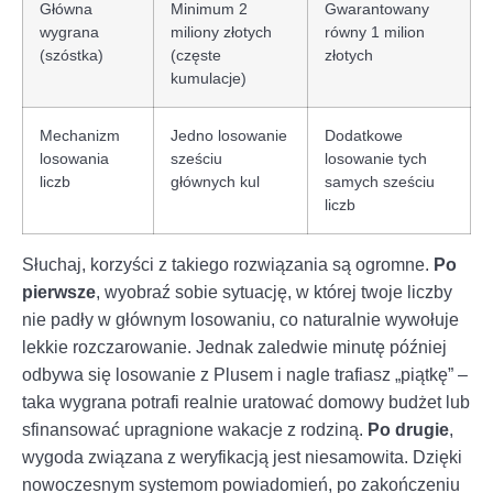
Główna
Minimum 2
Gwarantowany
wygrana
miliony złotych
równy 1 milion
(szóstka)
(częste
złotych
kumulacje)
Mechanizm
Jedno losowanie
Dodatkowe
losowania
sześciu
losowanie tych
liczb
głównych kul
samych sześciu
liczb
Słuchaj, korzyści z takiego rozwiązania są ogromne.
Po
pierwsze
, wyobraź sobie sytuację, w której twoje liczby
nie padły w głównym losowaniu, co naturalnie wywołuje
lekkie rozczarowanie. Jednak zaledwie minutę później
odbywa się losowanie z Plusem i nagle trafiasz „piątkę” –
taka wygrana potrafi realnie uratować domowy budżet lub
sfinansować upragnione wakacje z rodziną.
Po drugie
,
wygoda związana z weryfikacją jest niesamowita. Dzięki
nowoczesnym systemom powiadomień, po zakończeniu