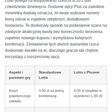
Lotto polega na wytypowaniu sześciu liczb z puli
czterdziestu dziewięciu. Dodanie opcji Plus za zaledwie
niewielką dopłatą oznacza, że twoje wybrane numery
biorą udział w zupełnie odrębnym, dodatkowym
losowaniu. To doskonały sposób na podwojenie szans na
zdobycie atrakcyjnej kwoty bez konieczności tworzenia
zupełnie nowego kuponu i wymyślania kolejnych
kombinacji. Zestawienie tych dwóch wariantów rzuca
doskonałe światło na to, dlaczego gracze tak chętnie
korzystają z rozszerzonej opcji.
Aspekt i
Standardowe
Lotto z Plusem
parametr gry
Lotto
Koszt
3,00 zł za jedną
4,00 zł (dopłata w
pojedynczego
kombinację
wysokości 1,00 zł)
zakładu