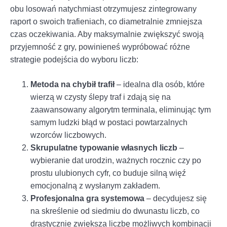
obu losowań natychmiast otrzymujesz zintegrowany
raport o swoich trafieniach, co diametralnie zmniejsza
czas oczekiwania. Aby maksymalnie zwiększyć swoją
przyjemność z gry, powinieneś wypróbować różne
strategie podejścia do wyboru liczb:
Metoda na chybił trafił
– idealna dla osób, które
wierzą w czysty ślepy traf i zdają się na
zaawansowany algorytm terminala, eliminując tym
samym ludzki błąd w postaci powtarzalnych
wzorców liczbowych.
Skrupulatne typowanie własnych liczb
–
wybieranie dat urodzin, ważnych rocznic czy po
prostu ulubionych cyfr, co buduje silną więź
emocjonalną z wysłanym zakładem.
Profesjonalna gra systemowa
– decydujesz się
na skreślenie od siedmiu do dwunastu liczb, co
drastycznie zwiększa liczbę możliwych kombinacji