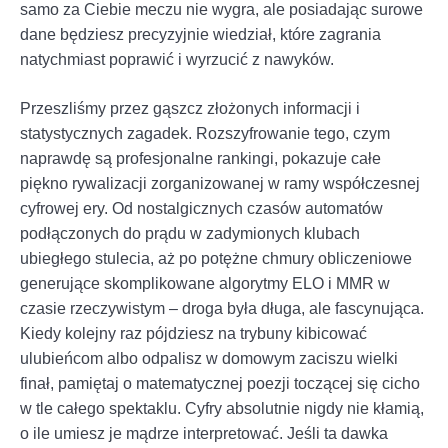
samo za Ciebie meczu nie wygra, ale posiadając surowe
dane będziesz precyzyjnie wiedział, które zagrania
natychmiast poprawić i wyrzucić z nawyków.
Przeszliśmy przez gąszcz złożonych informacji i
statystycznych zagadek. Rozszyfrowanie tego, czym
naprawdę są profesjonalne rankingi, pokazuje całe
piękno rywalizacji zorganizowanej w ramy współczesnej
cyfrowej ery. Od nostalgicznych czasów automatów
podłączonych do prądu w zadymionych klubach
ubiegłego stulecia, aż po potężne chmury obliczeniowe
generujące skomplikowane algorytmy ELO i MMR w
czasie rzeczywistym – droga była długa, ale fascynująca.
Kiedy kolejny raz pójdziesz na trybuny kibicować
ulubieńcom albo odpalisz w domowym zaciszu wielki
finał, pamiętaj o matematycznej poezji toczącej się cicho
w tle całego spektaklu. Cyfry absolutnie nigdy nie kłamią,
o ile umiesz je mądrze interpretować. Jeśli ta dawka