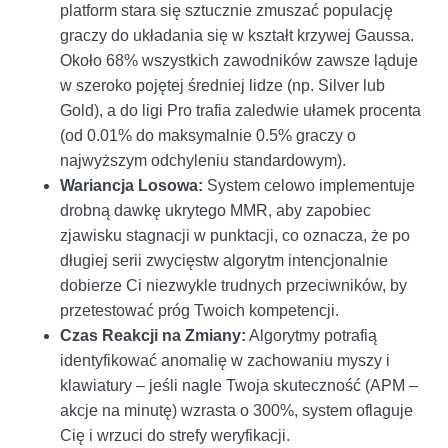
platform stara się sztucznie zmuszać populację
graczy do układania się w kształt krzywej Gaussa.
Około 68% wszystkich zawodników zawsze ląduje
w szeroko pojętej średniej lidze (np. Silver lub
Gold), a do ligi Pro trafia zaledwie ułamek procenta
(od 0.01% do maksymalnie 0.5% graczy o
najwyższym odchyleniu standardowym).
Wariancja Losowa:
System celowo implementuje
drobną dawkę ukrytego MMR, aby zapobiec
zjawisku stagnacji w punktacji, co oznacza, że po
długiej serii zwycięstw algorytm intencjonalnie
dobierze Ci niezwykle trudnych przeciwników, by
przetestować próg Twoich kompetencji.
Czas Reakcji na Zmiany:
Algorytmy potrafią
identyfikować anomalię w zachowaniu myszy i
klawiatury – jeśli nagle Twoja skuteczność (APM –
akcje na minutę) wzrasta o 300%, system oflaguje
Cię i wrzuci do strefy weryfikacji.