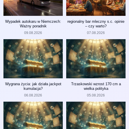
Wypadek autokaru w Niemczech:
regionalny bar mleczny s.c. opinie
Ważny poradnik
– czy warto?
09.08.2026
07.08.2026
Wygrana życia: jak działa jackpot
Trzaskowski wzrost 170 cm a
kumulacja?
wielka polityka
06.08.2026
05.08.2026