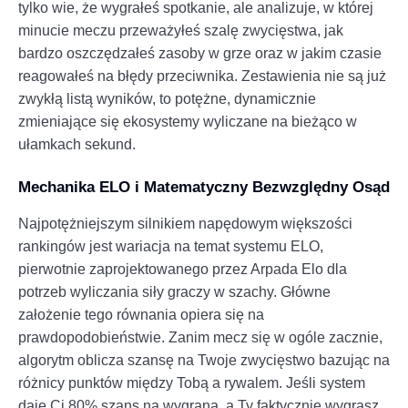
tylko wie, że wygrałeś spotkanie, ale analizuje, w której
minucie meczu przeważyłeś szalę zwycięstwa, jak
bardzo oszczędzałeś zasoby w grze oraz w jakim czasie
reagowałeś na błędy przeciwnika. Zestawienia nie są już
zwykłą listą wyników, to potężne, dynamicznie
zmieniające się ekosystemy wyliczane na bieżąco w
ułamkach sekund.
Mechanika ELO i Matematyczny Bezwzględny Osąd
Najpotężniejszym silnikiem napędowym większości
rankingów jest wariacja na temat systemu ELO,
pierwotnie zaprojektowanego przez Arpada Elo dla
potrzeb wyliczania siły graczy w szachy. Główne
założenie tego równania opiera się na
prawdopodobieństwie. Zanim mecz się w ogóle zacznie,
algorytm oblicza szansę na Twoje zwycięstwo bazując na
różnicy punktów między Tobą a rywalem. Jeśli system
daje Ci 80% szans na wygraną, a Ty faktycznie wygrasz