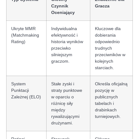
Czynnik
Gracza
Oceniający
Ukryte MMR
Indywidualna
Kluczowe dla
(Matchmaking
efektywność i
dobierania
Rating)
historia wyników
odpowiednio
przeciwko
trudnych
silniejszym
przeciwników w
graczom.
kolejnych
starciach.
System
Stałe zyski i
Określa oficjalną
Punktacji
straty punktowe
pozycję w
Zależnej (ELO)
w oparciu o
publicznych
różnicę siły
tabelach i
między
drabinkach
rywalizującymi
turniejowych.
drużynami.
Ratingi
Stosunek
Główne