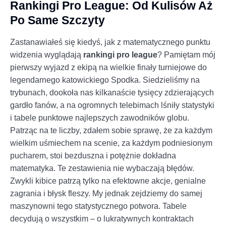
Rankingi Pro League: Od Kulisów Aż
Po Same Szczyty
Zastanawiałeś się kiedyś, jak z matematycznego punktu
widzenia wyglądają
rankingi pro league
? Pamiętam mój
pierwszy wyjazd z ekipą na wielkie finały turniejowe do
legendarnego katowickiego Spodka. Siedzieliśmy na
trybunach, dookoła nas kilkanaście tysięcy zdzierających
gardło fanów, a na ogromnych telebimach lśniły statystyki
i tabele punktowe najlepszych zawodników globu.
Patrząc na te liczby, zdałem sobie sprawę, że za każdym
wielkim uśmiechem na scenie, za każdym podniesionym
pucharem, stoi bezduszna i potężnie dokładna
matematyka. Te zestawienia nie wybaczają błędów.
Zwykli kibice patrzą tylko na efektowne akcje, genialne
zagrania i błysk fleszy. My jednak zejdziemy do samej
maszynowni tego statystycznego potwora. Tabele
decydują o wszystkim – o lukratywnych kontraktach