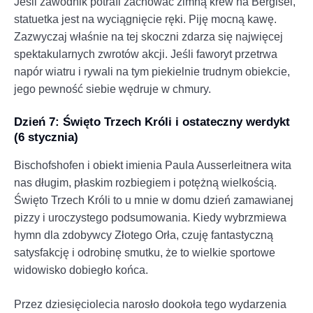
Jeśli zawodnik potrafi zachować zimną krew na Bergisel,
statuetka jest na wyciągnięcie ręki. Piję mocną kawę.
Zazwyczaj właśnie na tej skoczni zdarza się najwięcej
spektakularnych zwrotów akcji. Jeśli faworyt przetrwa
napór wiatru i rywali na tym piekielnie trudnym obiekcie,
jego pewność siebie wędruje w chmury.
Dzień 7: Święto Trzech Króli i ostateczny werdykt
(6 stycznia)
Bischofshofen i obiekt imienia Paula Ausserleitnera wita
nas długim, płaskim rozbiegiem i potężną wielkością.
Święto Trzech Króli to u mnie w domu dzień zamawianej
pizzy i uroczystego podsumowania. Kiedy wybrzmiewa
hymn dla zdobywcy Złotego Orła, czuję fantastyczną
satysfakcję i odrobinę smutku, że to wielkie sportowe
widowisko dobiegło końca.
Przez dziesięciolecia narosło dookoła tego wydarzenia