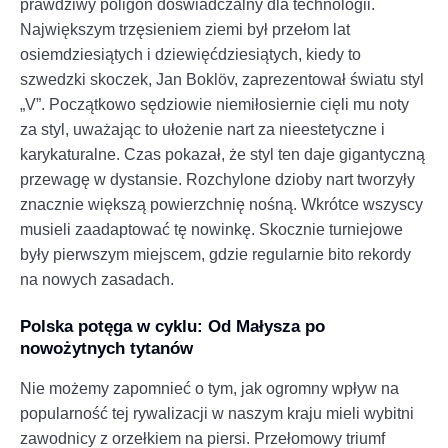
prawdziwy poligon doświadczalny dla technologii.
Największym trzęsieniem ziemi był przełom lat
osiemdziesiątych i dziewięćdziesiątych, kiedy to
szwedzki skoczek, Jan Boklöv, zaprezentował światu styl
„V”. Początkowo sędziowie niemiłosiernie cięli mu noty
za styl, uważając to ułożenie nart za nieestetyczne i
karykaturalne. Czas pokazał, że styl ten daje gigantyczną
przewagę w dystansie. Rozchylone dzioby nart tworzyły
znacznie większą powierzchnię nośną. Wkrótce wszyscy
musieli zaadaptować tę nowinkę. Skocznie turniejowe
były pierwszym miejscem, gdzie regularnie bito rekordy
na nowych zasadach.
Polska potęga w cyklu: Od Małysza po
nowożytnych tytanów
Nie możemy zapomnieć o tym, jak ogromny wpływ na
popularność tej rywalizacji w naszym kraju mieli wybitni
zawodnicy z orzełkiem na piersi. Przełomowy triumf