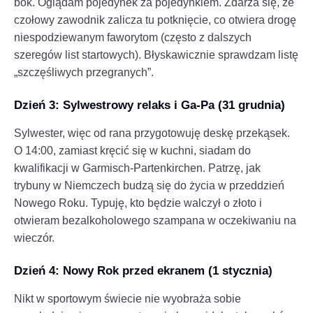
bok. Oglądam pojedynek za pojedynkiem. Zdarza się, że
czołowy zawodnik zalicza tu potknięcie, co otwiera drogę
niespodziewanym faworytom (często z dalszych
szeregów list startowych). Błyskawicznie sprawdzam listę
„szczęśliwych przegranych”.
Dzień 3: Sylwestrowy relaks i Ga-Pa (31 grudnia)
Sylwester, więc od rana przygotowuję deskę przekąsek.
O 14:00, zamiast kręcić się w kuchni, siadam do
kwalifikacji w Garmisch-Partenkirchen. Patrzę, jak
trybuny w Niemczech budzą się do życia w przeddzień
Nowego Roku. Typuję, kto będzie walczył o złoto i
otwieram bezalkoholowego szampana w oczekiwaniu na
wieczór.
Dzień 4: Nowy Rok przed ekranem (1 stycznia)
Nikt w sportowym świecie nie wyobraża sobie