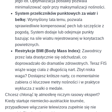
jego lot. Optymalizacja postawy pozwala
minimalizować opór przy maksymalizacji nośności.
System przeliczników punktowych za wiatr i
belkę:
Wymyślony lata temu, pozwala
sprawiedliwie kompensować pech lub szczęście z
pogodą. System dodaje lub odejmuje punkty
bazując na sile wiatru rejestrowanej w korytarzach
powietrznych.
Restrykcje BMI (Body Mass Index):
Zawodnicy
przez lata drastycznie się odchudzali, co
doprowadzało do dramatów zdrowotnych. Teraz FIS
wiąże wagę ciała z długością nart. Zbyt niska
waga? Dostajesz krótsze narty, co momentalnie
zabiera ci kluczowe metry nośności i w praktyce
wyklucza z walki o medale.
Chcesz chłonąć tę atmosferę niczym rasowy ekspert?
Kiedy startuje niemiecko-austriackie tournée,
przypadkowe włączanie telewizora zupełnie się nie