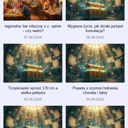
regionalny bar mleczny s.c. opinie
Wygrana życia: jak działa jackpot
– czy warto?
kumulacja?
07.08.2026
06.08.2026
Trzaskowski wzrost 170 cm a
Prawda o szymon hołownia
wielka polityka
choroba i fakty
05.08.2026
04.08.2026