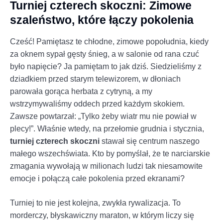
Turniej czterech skoczni: Zimowe
szaleństwo, które łączy pokolenia
Cześć! Pamiętasz te chłodne, zimowe popołudnia, kiedy
za oknem sypał gęsty śnieg, a w salonie od rana czuć
było napięcie? Ja pamiętam to jak dziś. Siedzieliśmy z
dziadkiem przed starym telewizorem, w dłoniach
parowała gorąca herbata z cytryną, a my
wstrzymywaliśmy oddech przed każdym skokiem.
Zawsze powtarzał: „Tylko żeby wiatr mu nie powiał w
plecy!”. Właśnie wtedy, na przełomie grudnia i stycznia,
turniej czterech skoczni
stawał się centrum naszego
małego wszechświata. Kto by pomyślał, że te narciarskie
zmagania wywołają w milionach ludzi tak niesamowite
emocje i połączą całe pokolenia przed ekranami?
Turniej to nie jest kolejna, zwykła rywalizacja. To
morderczy, błyskawiczny maraton, w którym liczy się