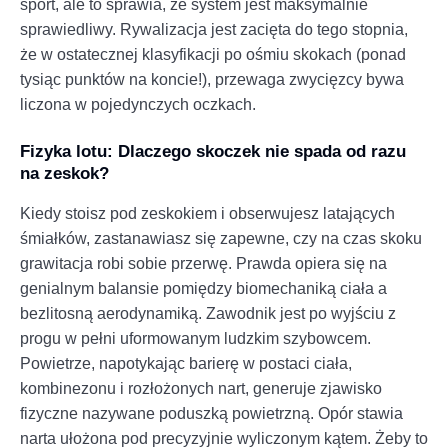
sport, ale to sprawia, że system jest maksymalnie
sprawiedliwy. Rywalizacja jest zacięta do tego stopnia,
że w ostatecznej klasyfikacji po ośmiu skokach (ponad
tysiąc punktów na koncie!), przewaga zwycięzcy bywa
liczona w pojedynczych oczkach.
Fizyka lotu: Dlaczego skoczek nie spada od razu
na zeskok?
Kiedy stoisz pod zeskokiem i obserwujesz latających
śmiałków, zastanawiasz się zapewne, czy na czas skoku
grawitacja robi sobie przerwę. Prawda opiera się na
genialnym balansie pomiędzy biomechaniką ciała a
bezlitosną aerodynamiką. Zawodnik jest po wyjściu z
progu w pełni uformowanym ludzkim szybowcem.
Powietrze, napotykając barierę w postaci ciała,
kombinezonu i rozłożonych nart, generuje zjawisko
fizyczne nazywane poduszką powietrzną. Opór stawia
narta ułożona pod precyzyjnie wyliczonym kątem. Żeby to