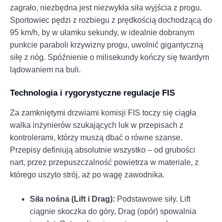
zagrało, niezbędna jest niezwykła siła wyjścia z progu.
Sportowiec pędzi z rozbiegu z prędkością dochodzącą do
95 km/h, by w ułamku sekundy, w idealnie dobranym
punkcie paraboli krzywizny progu, uwolnić gigantyczną
siłę z nóg. Spóźnienie o milisekundy kończy się twardym
lądowaniem na buli.
Technologia i rygorystyczne regulacje FIS
Za zamkniętymi drzwiami komisji FIS toczy się ciągła
walka inżynierów szukających luk w przepisach z
kontrolerami, którzy muszą dbać o równe szanse.
Przepisy definiują absolutnie wszystko – od grubości
nart, przez przepuszczalność powietrza w materiale, z
którego uszyto strój, aż po wagę zawodnika.
Siła nośna (Lift i Drag):
Podstawowe siły. Lift
ciągnie skoczka do góry, Drag (opór) spowalnia