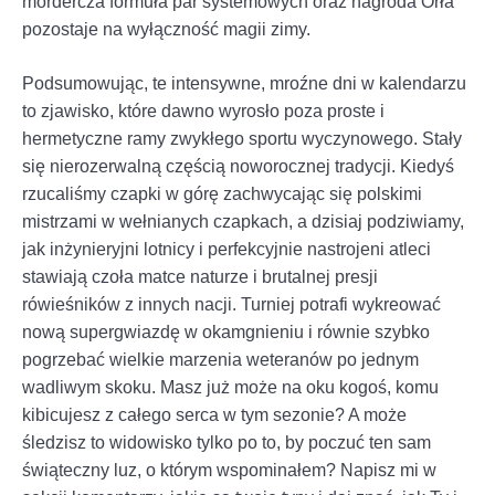
mordercza formuła par systemowych oraz nagroda Orła
pozostaje na wyłączność magii zimy.
Podsumowując, te intensywne, mroźne dni w kalendarzu
to zjawisko, które dawno wyrosło poza proste i
hermetyczne ramy zwykłego sportu wyczynowego. Stały
się nierozerwalną częścią noworocznej tradycji. Kiedyś
rzucaliśmy czapki w górę zachwycając się polskimi
mistrzami w wełnianych czapkach, a dzisiaj podziwiamy,
jak inżynieryjni lotnicy i perfekcyjnie nastrojeni atleci
stawiają czoła matce naturze i brutalnej presji
rówieśników z innych nacji. Turniej potrafi wykreować
nową supergwiazdę w okamgnieniu i równie szybko
pogrzebać wielkie marzenia weteranów po jednym
wadliwym skoku. Masz już może na oku kogoś, komu
kibicujesz z całego serca w tym sezonie? A może
śledzisz to widowisko tylko po to, by poczuć ten sam
świąteczny luz, o którym wspominałem? Napisz mi w