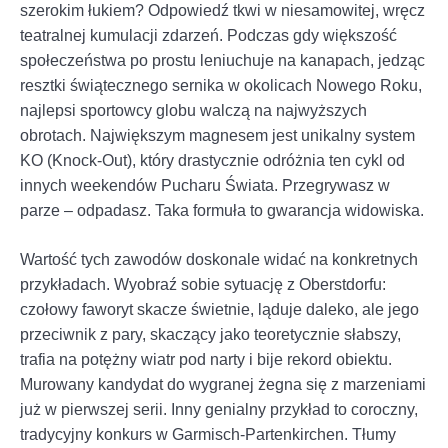
szerokim łukiem? Odpowiedź tkwi w niesamowitej, wręcz
teatralnej kumulacji zdarzeń. Podczas gdy większość
społeczeństwa po prostu leniuchuje na kanapach, jedząc
resztki świątecznego sernika w okolicach Nowego Roku,
najlepsi sportowcy globu walczą na najwyższych
obrotach. Największym magnesem jest unikalny system
KO (Knock-Out), który drastycznie odróżnia ten cykl od
innych weekendów Pucharu Świata. Przegrywasz w
parze – odpadasz. Taka formuła to gwarancja widowiska.
Wartość tych zawodów doskonale widać na konkretnych
przykładach. Wyobraź sobie sytuację z Oberstdorfu:
czołowy faworyt skacze świetnie, ląduje daleko, ale jego
przeciwnik z pary, skaczący jako teoretycznie słabszy,
trafia na potężny wiatr pod narty i bije rekord obiektu.
Murowany kandydat do wygranej żegna się z marzeniami
już w pierwszej serii. Inny genialny przykład to coroczny,
tradycyjny konkurs w Garmisch-Partenkirchen. Tłumy