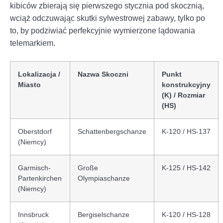
kibiców zbierają się pierwszego stycznia pod skocznią,
wciąż odczuwając skutki sylwestrowej zabawy, tylko po
to, by podziwiać perfekcyjnie wymierzone lądowania
telemarkiem.
Lokalizacja /
Nazwa Skoczni
Punkt
Miasto
konstrukcyjny
(K) / Rozmiar
(HS)
Oberstdorf
Schattenbergschanze
K-120 / HS-137
(Niemcy)
Garmisch-
Große
K-125 / HS-142
Partenkirchen
Olympiaschanze
(Niemcy)
Innsbruck
Bergiselschanze
K-120 / HS-128