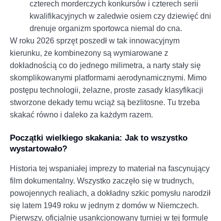
czterech morderczych konkursów i czterech serii
kwalifikacyjnych w zaledwie osiem czy dziewięć dni
drenuje organizm sportowca niemal do cna.
W roku 2026 sprzęt poszedł w tak innowacyjnym
kierunku, że kombinezony są wymiarowane z
dokładnością co do jednego milimetra, a narty stały się
skomplikowanymi platformami aerodynamicznymi. Mimo
postępu technologii, żelazne, proste zasady klasyfikacji
stworzone dekady temu wciąż są bezlitosne. Tu trzeba
skakać równo i daleko za każdym razem.
Początki wielkiego skakania: Jak to wszystko
wystartowało?
Historia tej wspaniałej imprezy to materiał na fascynujący
film dokumentalny. Wszystko zaczęło się w trudnych,
powojennych realiach, a dokładny szkic pomysłu narodził
się latem 1949 roku w jednym z domów w Niemczech.
Pierwszy, oficjalnie usankcjonowany turniej w tej formule