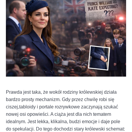
Prawda jest taka, że wokół rodziny królewskiej działa
bardzo prosty mechanizm. Gdy przez chwilę robi się
ciszej,tabloidy i portale rozrywkowe zaczynają szukać
nowej osi opowieści. A ciąża jest dla nich tematem
idealnym. Jest lekka, klikalna, budzi emocje i daje pole
do spekulacji. Do tego dochodzi stary królewski schemat: