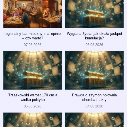
regionalny bar mleczny s.c. opinie
Wygrana życia: jak działa jackpot
– czy warto?
kumulacja?
07.08.2026
06.08.2026
Trzaskowski wzrost 170 cm a
Prawda o szymon hołownia
wielka polityka
choroba i fakty
05.08.2026
04.08.2026