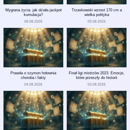
Wygrana życia: jak działa jackpot
Trzaskowski wzrost 170 cm a
kumulacja?
wielka polityka
06.08.2026
05.08.2026
Prawda o szymon hołownia
Finał ligi mistrzów 2023: Emocje,
choroba i fakty
które przeszły do historii
04.08.2026
03.08.2026