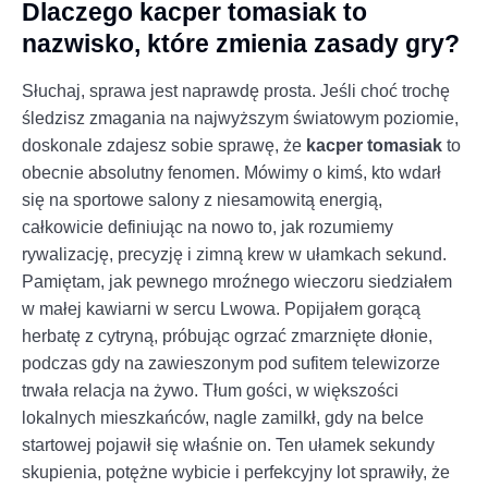
Dlaczego kacper tomasiak to
nazwisko, które zmienia zasady gry?
Słuchaj, sprawa jest naprawdę prosta. Jeśli choć trochę
śledzisz zmagania na najwyższym światowym poziomie,
doskonale zdajesz sobie sprawę, że
kacper tomasiak
to
obecnie absolutny fenomen. Mówimy o kimś, kto wdarł
się na sportowe salony z niesamowitą energią,
całkowicie definiując na nowo to, jak rozumiemy
rywalizację, precyzję i zimną krew w ułamkach sekund.
Pamiętam, jak pewnego mroźnego wieczoru siedziałem
w małej kawiarni w sercu Lwowa. Popijałem gorącą
herbatę z cytryną, próbując ogrzać zmarznięte dłonie,
podczas gdy na zawieszonym pod sufitem telewizorze
trwała relacja na żywo. Tłum gości, w większości
lokalnych mieszkańców, nagle zamilkł, gdy na belce
startowej pojawił się właśnie on. Ten ułamek sekundy
skupienia, potężne wybicie i perfekcyjny lot sprawiły, że