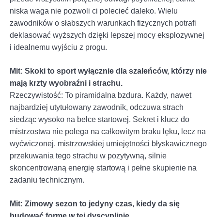
niska waga nie pozwoli ci polecieć daleko. Wielu
zawodników o słabszych warunkach fizycznych potrafi
deklasować wyższych dzięki lepszej mocy eksplozywnej
i idealnemu wyjściu z progu.
Mit: Skoki to sport wyłącznie dla szaleńców, którzy nie
mają krzty wyobraźni i strachu.
Rzeczywistość: To piramidalna bzdura. Każdy, nawet
najbardziej utytułowany zawodnik, odczuwa strach
siedząc wysoko na belce startowej. Sekret i klucz do
mistrzostwa nie polega na całkowitym braku lęku, lecz na
wyćwiczonej, mistrzowskiej umiejętności błyskawicznego
przekuwania tego strachu w pozytywną, silnie
skoncentrowaną energię startową i pełne skupienie na
zadaniu technicznym.
Mit: Zimowy sezon to jedyny czas, kiedy da się
budować formę w tej dyscyplinie.