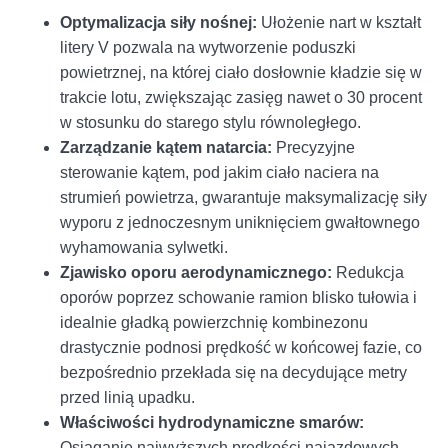
Optymalizacja siły nośnej:
Ułożenie nart w kształt
litery V pozwala na wytworzenie poduszki
powietrznej, na której ciało dosłownie kładzie się w
trakcie lotu, zwiększając zasięg nawet o 30 procent
w stosunku do starego stylu równoległego.
Zarządzanie kątem natarcia:
Precyzyjne
sterowanie kątem, pod jakim ciało naciera na
strumień powietrza, gwarantuje maksymalizację siły
wyporu z jednoczesnym uniknięciem gwałtownego
wyhamowania sylwetki.
Zjawisko oporu aerodynamicznego:
Redukcja
oporów poprzez schowanie ramion blisko tułowia i
idealnie gładką powierzchnię kombinezonu
drastycznie podnosi prędkość w końcowej fazie, co
bezpośrednio przekłada się na decydujące metry
przed linią upadku.
Właściwości hydrodynamiczne smarów:
Osiąganie najwyższych prędkości najazdowych