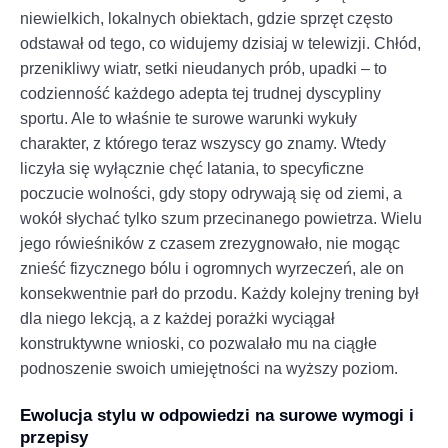
niewielkich, lokalnych obiektach, gdzie sprzęt często
odstawał od tego, co widujemy dzisiaj w telewizji. Chłód,
przenikliwy wiatr, setki nieudanych prób, upadki – to
codzienność każdego adepta tej trudnej dyscypliny
sportu. Ale to właśnie te surowe warunki wykuły
charakter, z którego teraz wszyscy go znamy. Wtedy
liczyła się wyłącznie chęć latania, to specyficzne
poczucie wolności, gdy stopy odrywają się od ziemi, a
wokół słychać tylko szum przecinanego powietrza. Wielu
jego rówieśników z czasem zrezygnowało, nie mogąc
znieść fizycznego bólu i ogromnych wyrzeczeń, ale on
konsekwentnie parł do przodu. Każdy kolejny trening był
dla niego lekcją, a z każdej porażki wyciągał
konstruktywne wnioski, co pozwalało mu na ciągłe
podnoszenie swoich umiejętności na wyższy poziom.
Ewolucja stylu w odpowiedzi na surowe wymogi i
przepisy