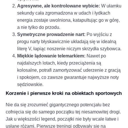
Agresywne, ale kontrolowane wybicie:
W ułamku
sekundy cała zgromadzona w udach i łydkach
energia zostaje uwolniona, katapultując go w górę,
a nie tylko do przodu.
Symetryczne prowadzenie nart:
Po wyjściu z
progu narty błyskawicznie układają się w idealną
literę V, łapiąc noszenie niczym skrzydła szybowca.
Miękkie lądowanie telemarkiem:
Nawet po
najdalszych lotach, kiedy przeciążenia są
kolosalne, potrafi zamortyzować uderzenie z gracją
i spokojem, co zawsze gwarantuje najwyższe noty
sędziowskie.
Korzenie i pierwsze kroki na obiektach sportowych
Nie da się zrozumieć gigantycznego potencjału bez
cofnięcia się do samego początku tej niesamowitej drogi.
Jak u większości legend, początki nie były wcale łatwe i
usłane różami. Pierwsze treningi odbywały się na