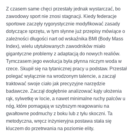
Z czasem same chęci przestały jednak wystarczać, bo
zawodowy sport nie znosi stagnacji. Kiedy federacje
sportowe zaczęły rygorystycznie modyfikować zasady
dotyczące sprzętu, w tym słynne już przepisy mówiące o
zależności długości nart od wskaźnika BMI (Body Mass
Index), wielu utytułowanych zawodników miało
gigantyczne problemy z adaptacją do nowych realiów.
Tymczasem jego ewolucja była płynna niczym woda w
rzece. Skupił się na tytanicznej pracy u podstaw. Przestał
polegać wyłącznie na wrodzonym talencie, a zaczął
traktować swoje ciało jak precyzyjne narzędzie
badawcze. Zaczął dogłębnie analizować kąty ułożenia
rąk, sylwetkę w locie, a nawet minimalne ruchy palców u
nóg, które pomagają w szybszym reagowaniu na
gwałtowne podmuchy z boku lub z tyłu skoczni. Ta
metodyczna, wręcz inżynieryjna postawa stała się
kluczem do przetrwania na poziomie elity.