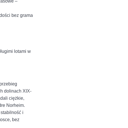
rasowe –
adości bez grama
ługimi lotami w
 przebieg
ch dolinach XIX-
ali ciężkie,
ndre Norheim.
stabilność i
iosce, bez