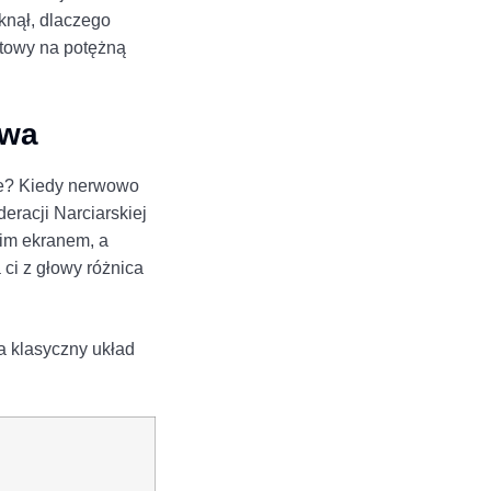
knął, dlaczego
otowy na potężną
awa
we? Kiedy nerwowo
eracji Narciarskiej
kim ekranem, a
ci z głowy różnica
a klasyczny układ