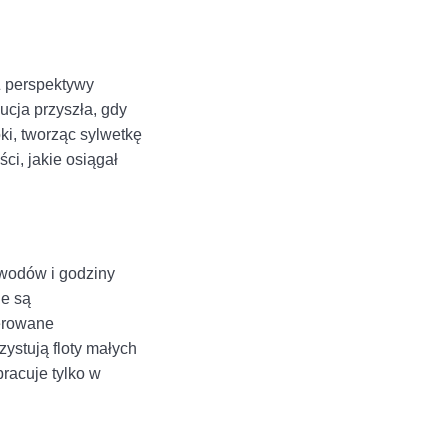
Z perspektywy
ucja przyszła, gdy
oki, tworząc sylwetkę
ci, jakie osiągał
awodów i godziny
ne są
terowane
ystują floty małych
racuje tylko w