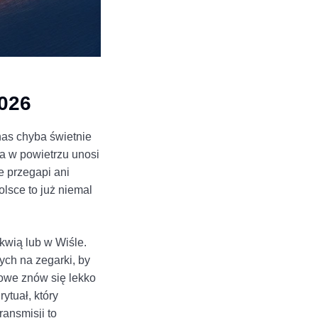
2026
as chyba świetnie
 a w powietrzu unosi
e przegapi ani
lsce to już niemal
wią lub w Wiśle.
ych na zegarki, by
owe znów się lekko
ytuał, który
ransmisji to