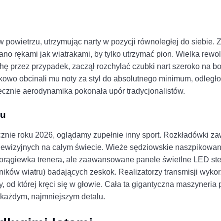
 powietrzu, utrzymując narty w pozycji równoległej do siebie. 
ano rękami jak wiatrakami, by tylko utrzymać pion. Wielka rewol
ochę przez przypadek, zaczął rozchylać czubki nart szeroko na b
kowo obcinali mu noty za styl do absolutnego minimum, odległoś
tecznie aerodynamika pokonała upór tradycjonalistów.
ku
znie roku 2026, oglądamy zupełnie inny sport. Rozkładówki z
lewizyjnych na całym świecie. Wieże sędziowskie naszpikowa
chorągiewka trenera, ale zaawansowane panele świetlne LED s
ów wiatru) badających zeskok. Realizatorzy transmisji wykorz
od której kręci się w głowie. Cała ta gigantyczna maszyneria p
 każdym, najmniejszym detalu.