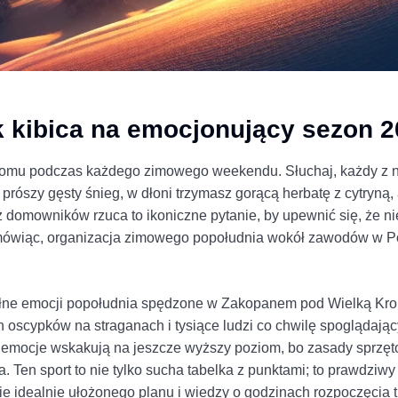
ik kibica na emocjonujący sezon 
 domu podczas każdego zimowego weekendu. Słuchaj, każdy z n
rószy gęsty śnieg, w dłoni trzymasz gorącą herbatę z cytryną,
z domowników rzuca to ikoniczne pytanie, by upewnić się, że ni
 mówiąc, organizacja zimowego popołudnia wokół zawodów w Po
łne emocji popołudnia spędzone w Zakopanem pod Wielką Krok
oscypków na straganach i tysiące ludzi co chwilę spoglądając
e emocje wskakują na jeszcze wyższy poziom, bo zasady sprzęt
. Ten sport to nie tylko sucha tabelka z punktami; to prawdziwy r
ie idealnie ułożonego planu i wiedzy o godzinach rozpoczęcia t