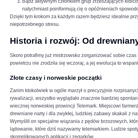
Bądź aktywnym członkiem grup zrzeszających kibicó
natychmiast poinformują cię o opóźnieniach spowod
Dzięki tym krokom za każdym razem będziesz idealnie prz
niepotrzebnego stresu.
Historia i rozwój: Od drewnian
Skoro potrafimy już mistrzowsko zorganizować sobie czas 
powietrzu nie zrodziła się wczoraj, a jej ewolucja to wsp
Złote czasy i norweskie początki
Zanim ktokolwiek w ogóle marzył o precyzyjnie rozpisany
rywalizacji, wszystko wyglądało znacznie bardziej spontan
wiecznej norweskiej prowincji Telemark. Miejscowi farmerzy
drewniane narty i dla zwykłej, ludzkiej zabawy skakali z na
Wymyślił on specjalne wiązania z pędów brzozowych, które
lądowanie, które dziś nazywamy telemarkiem. Ludzie spotyk
skomplikowanych aplikacji i zegarków.