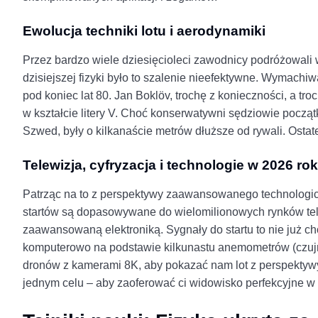
Ewolucja techniki lotu i aerodynamiki
Przez bardzo wiele dziesięcioleci zawodnicy podróżowali w
dzisiejszej fizyki było to szalenie nieefektywne. Wymachiw
pod koniec lat 80. Jan Boklöv, trochę z konieczności, a tr
w kształcie litery V. Choć konserwatywni sędziowie począt
Szwed, były o kilkanaście metrów dłuższe od rywali. Osta
Telewizja, cyfryzacja i technologie w 2026 ro
Patrząc na to z perspektywy zaawansowanego technologic
startów są dopasowywane do wielomilionowych rynków te
zaawansowaną elektroniką. Sygnały do startu to nie już 
komputerowo na podstawie kilkunastu anemometrów (czujnik
dronów z kamerami 8K, aby pokazać nam lot z perspektywy, 
jednym celu – aby zaoferować ci widowisko perfekcyjne w