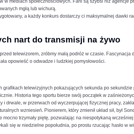
w w mediach społecznościowych. Fani są szybsi niż agencje p
owanych mgłą lub wichurą.
ygotowany, a każdy konkurs dostarczy ci maksymalnej dawki r
ych nart do transmisji na żywo
przed telewizorem, zróbmy małą podróż w czasie. Fascynacja d
aniała opowieść o odwadze i ludzkiej pomysłowości.
ch grafikach telewizyjnych pokazujących sekunda po sekundzie
icznie. Historia tego sportu bierze swój początek w zaśnieżony
 i drwale, w przerwach od wyczerpującej fizycznej pracy, zakład
turalnych wzniesień. Pionierem, który zmienił układ sił, był So
 mocno trzymały piętę, pozwalając na niespotykaną wcześniej 
ali się w niedzielne popołudnia, po prostu rzucając hasło w w