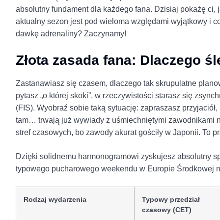
absolutny fundament dla każdego fana. Dzisiaj pokażę ci, 
aktualny sezon jest pod wieloma względami wyjątkowy i c
dawkę adrenaliny? Zaczynamy!
Złota zasada fana: Dlaczego 
Zastanawiasz się czasem, dlaczego tak skrupulatne plan
pytasz „o której skoki”, w rzeczywistości starasz się zsy
(FIS). Wyobraź sobie taką sytuację: zapraszasz przyjaciół
tam… trwają już wywiady z uśmiechniętymi zawodnikami na 
stref czasowych, bo zawody akurat gościły w Japonii. T
Dzięki solidnemu harmonogramowi zyskujesz absolutny spo
typowego pucharowego weekendu w Europie Środkowej n
Rodzaj wydarzenia
Typowy przedział
czasowy (CET)