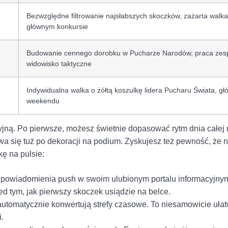
Bezwzględne filtrowanie najsłabszych skoczków, zażarta walka
głównym konkursie
Budowanie cennego dorobku w Pucharze Narodów, praca zesp
widowisko taktyczne
Indywidualna walka o żółtą koszulkę lidera Pucharu Świata, g
weekendu
jną. Po pierwsze, możesz świetnie dopasować rytm dnia całej 
a się tuż po dekoracji na podium. Zyskujesz też pewność, że ni
kę na pulsie:
aw powiadomienia push w swoim ulubionym portalu informacyjny
ed tym, jak pierwszy skoczek usiądzie na belce.
utomatycznie konwertują strefy czasowe. To niesamowicie ułat
.