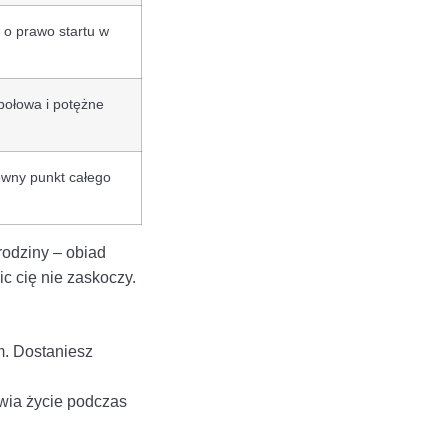
 o prawo startu w
ołowa i potężne
łówny punkt całego
rodziny – obiad
c cię nie zaskoczy.
m. Dostaniesz
wia życie podczas