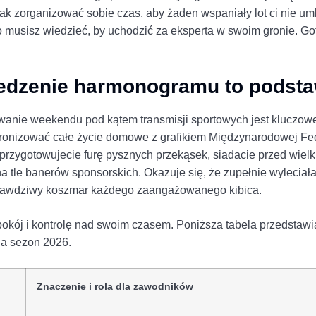
jak zorganizować sobie czas, aby żaden wspaniały lot ci nie um
o musisz wiedzieć, by uchodzić za eksperta w swoim gronie. G
śledzenie harmonogramu to podst
owanie weekendu pod kątem transmisji sportowych jest kluczo
nchronizować całe życie domowe z grafikiem Międzynarodowej Fed
, przygotowujecie furę pysznych przekąsek, siadacie przed wiel
tle banerów sponsorskich. Okazuje się, że zupełnie wyleciała 
o prawdziwy koszmar każdego zaangażowanego kibica.
kój i kontrolę nad swoim czasem. Poniższa tabela przedstawi
a sezon 2026.
Znaczenie i rola dla zawodników