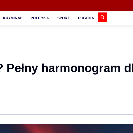
KRYMINAŁ
POLITYKA
SPORT
POGODA
6? Pełny harmonogram d