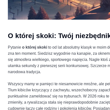
O której skoki: Twój niezbędn
Pytanie
o której skoki
to od lat absolutny klasyk w moim
zna ten moment. Siedzisz wygodnie na kanapie, za oknem p
się atmosfera wielkiego, sportowego napięcia. Nagle ktoś 
ułamka sekundy z pierwszej serii konkursowej. Szczerze
narodowa tradycja.
Wszyscy mamy w pamięci te niesamowicie mroźne, ale pe
Tłum kibiców krzyczący z zachwytu, wszechobecny zapach 
punktualnie zameldować się na trybunach. W 2026 roku t
zmieniły, a rywalizacja stała się nieprawdopodobnie zacięta
cudownie łączy całe rodziny i pokolenia kibiców. Posiadan