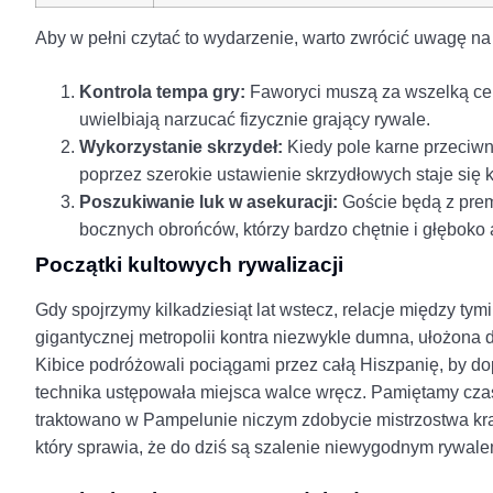
Aby w pełni czytać to wydarzenie, warto zwrócić uwagę na
Kontrola tempa gry:
Faworyci muszą za wszelką cenę
uwielbiają narzucać fizycznie grający rywale.
Wykorzystanie skrzydeł:
Kiedy pole karne przeciw
poprzez szerokie ustawienie skrzydłowych staje się kw
Poszukiwanie luk w asekuracji:
Goście będą z prem
bocznych obrońców, którzy bardzo chętnie i głęboko 
Początki kultowych rywalizacji
Gdy spojrzymy kilkadziesiąt lat wstecz, relacje między tym
gigantycznej metropolii kontra niezwykle dumna, ułożona d
Kibice podróżowali pociągami przez całą Hiszpanię, by do
technika ustępowała miejsca walce wręcz. Pamiętamy czas
traktowano w Pampelunie niczym zdobycie mistrzostwa kra
który sprawia, że do dziś są szalenie niewygodnym rywale