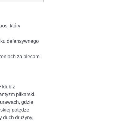
os, który
loku defensywnego
zeniach za plecami
 klub z
ntyzm piłkarski.
murawach, gdzie
skiej potędze
y duch drużyny,