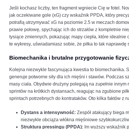
Jeśli kochasz liczby, ten fragment wgniecie Cię w fotel. Now
jak oczekiwane gole (xG) czy wskaźnik PPDA, który precyz
potrafią utrzymywać xG na poziomie 2.5 w meczach domow
prawie połowę, spychając ich do strzałów z kompletnie ni
tysiące zmiennych, pokazując mapy ciepła, które idealnie o
te wykresy, uświadamiasz sobie, że piłka to tak naprawdę 
Biomechanika i brutalne przygotowanie fizyc
Kolejna niezwykle fascynująca kwestia to biomechanika. 
generuje potworne siły dla ich mięśni i stawów. Podczas 
masy ciała. Obydwie drużyny polegają na zupełnie innym
sprintów na krótkich dystansach, reagując na zgubione pił
sprintach potrzebnych do kontrataków. Oto kilka faktów z
Dystans a intensywność:
Zespół atakujący biega mn
niezwykle obciąża włókna mięśniowe szybkokurczli
Struktura pressingu (PPDA):
Im wyższy wskaźnik po