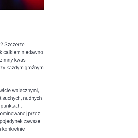
mi? Szczerze
ak całkiem niedawno
ł zimny kwas
przy każdym groźnym
owicie walecznymi,
st suchych, nudnych
 punktach.
zdominowanej przez
ny pojedynek zawsze
h konkretnie