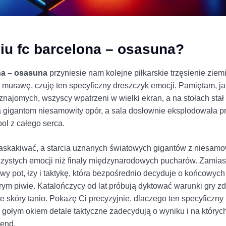
iu fc barcelona – osasuna?
na – osasuna
przyniesie nam kolejne piłkarskie trzęsienie zie
murawę, czuję ten specyficzny dreszczyk emocji. Pamiętam, j
ajomych, wszyscy wpatrzeni w wielki ekran, a na stołach sta
a gigantom niesamowity opór, a sala dosłownie eksplodowała 
bol z całego serca.
 zaskakiwać, a starcia uznanych światowych gigantów z niesam
czystych emocji niż finały międzynarodowych pucharów. Zamia
wy pot, łzy i taktykę, która bezpośrednio decyduje o końcowych
ym piwie. Katalończycy od lat próbują dyktować warunki gry 
je skóry tanio. Pokażę Ci precyzyjnie, dlaczego ten specyficz
 gołym okiem detale taktyczne zadecydują o wyniku i na któryc
end.