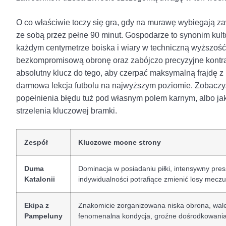
O co właściwie toczy się gra, gdy na murawę wybiegają za
ze sobą przez pełne 90 minut. Gospodarze to synonim kult
każdym centymetrze boiska i wiary w techniczną wyższość.
bezkompromisową obronę oraz zabójczo precyzyjne kontrata
absolutny klucz do tego, aby czerpać maksymalną frajdę z
darmowa lekcja futbolu na najwyższym poziomie. Zobaczys
popełnienia błędu tuż pod własnym polem karnym, albo jak
strzelenia kluczowej bramki.
Zespół
Kluczowe mocne strony
Duma
Dominacja w posiadaniu piłki, intensywny pres
Katalonii
indywidualności potrafiące zmienić losy mecz
Ekipa z
Znakomicie zorganizowana niska obrona, wal
Pampeluny
fenomenalna kondycja, groźne dośrodkowania