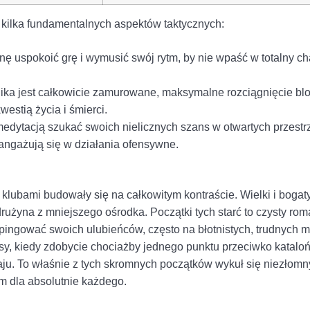
 kilka fundamentalnych aspektów taktycznych:
 uspokoić grę i wymusić swój rytm, by nie wpaść w totalny cha
nika jest całkowicie zamurowane, maksymalne rozciągnięcie b
estią życia i śmierci.
edytacją szukać swoich nielicznych szans w otwartych przestr
angażują się w działania ofensywne.
i klubami budowały się na całkowitym kontraście. Wielki i bogaty
rużyna z mniejszego ośrodka. Początki tych starć to czysty roma
pingować swoich ulubieńców, często na błotnistych, trudnych 
y, kiedy zdobycie chociażby jednego punktu przeciwko kataloń
ju. To właśnie z tych skromnych początków wykuł się niezłomn
m dla absolutnie każdego.