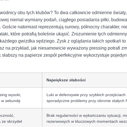
wodnicy obu tych klubów? To dwa całkowicie odmienne światy, 
owej niemal wymiany podań, ciągłego posiadania piłki, budowan
 Goście natomiast reprezentują surowy, północny charakter, ni
ki, które potrafią boleśnie ukąsić. Zrozumienie tych odmienny
 każdego gwizdka sędziego. Zysk z oglądania takich spotkań t
z na przykład, jak niesamowicie wyważony pressing potrafi zm
 słabszy na papierze zespół perfekcyjnie wykorzystuje pojedyn
Największe słabości
sing wysoki,
Luki w defensywie przy szybkich przejściach 
u w sekundę
sporadyczne problemy przy obronie stałych 
eczność,
Brak regularności w wykańczaniu sytuacji, mn
 ze skrzydeł
rezerwowych w kluczowych momentach sez