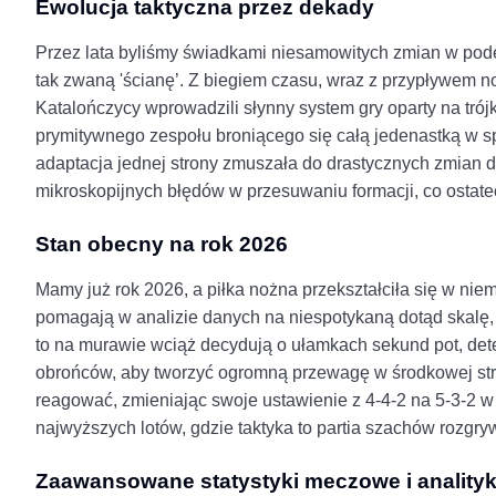
Ewolucja taktyczna przez dekady
Przez lata byliśmy świadkami niesamowitych zmian w podejś
tak zwaną 'ścianę’. Z biegiem czasu, wraz z przypływem now
Katalończycy wprowadzili słynny system gry oparty na trój
prymitywnego zespołu broniącego się całą jedenastką w sp
adaptacja jednej strony zmuszała do drastycznych zmian 
mikroskopijnych błędów w przesuwaniu formacji, co ostate
Stan obecny na rok 2026
Mamy już rok 2026, a piłka nożna przekształciła się w nie
pomagają w analizie danych na niespotykaną dotąd skalę, 
to na murawie wciąż decydują o ułamkach sekund pot, det
obrońców, aby tworzyć ogromną przewagę w środkowej strefi
reagować, zmieniając swoje ustawienie z 4-4-2 na 5-3-2 w zal
najwyższych lotów, gdzie taktyka to partia szachów rozgry
Zaawansowane statystyki meczowe i anality