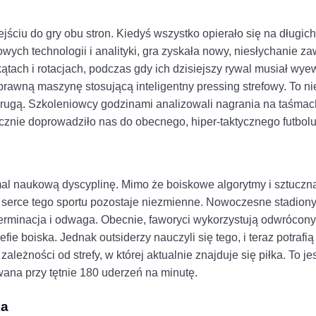
ciu do gry obu stron. Kiedyś wszystko opierało się na długich 
ych technologii i analityki, gra zyskała nowy, niesłychanie za
kątach i rotacjach, podczas gdy ich dzisiejszy rywal musiał wy
rawną maszynę stosującą inteligentny pressing strefowy. To ni
drugą. Szkoleniowcy godzinami analizowali nagrania na taśma
cznie doprowadziło nas do obecnego, hiper-taktycznego futbolu
mal naukową dyscyplinę. Mimo że boiskowe algorytmy i sztuczna
serce tego sportu pozostaje niezmienne. Nowoczesne stadiony 
erminacja i odwaga. Obecnie, faworyci wykorzystują odwrócon
e boiska. Jednak outsiderzy nauczyli się tego, i teraz potrafią
eżności od strefy, w której aktualnie znajduje się piłka. To jes
wana przy tętnie 180 uderzeń na minutę.
ka