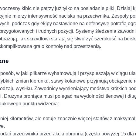
oczesny kibic nie patrzy już tylko na posiadanie piłki. Dzisiaj k
yjnie mierzy intensywność nacisku na przeciwnika. Zespoły po
ych, podczas gdy ekipy nastawione na defensywę potrafią ogr
eprzygotowanych i trudnych pozycji. Systemy śledzenia zawodn
brazują, jak skrzydłowi starają się stworzyć szerokość na boisk
skomplikowana gra o kontrolę nad przestrzenią.
zne
Sposób, w jaki piłkarze wyhamowują i przyspieszają w ciągu u
szybkich zmian kierunku, stawy kolanowe przyjmują obciążenie r
 rodzaju wysiłku. Zawodnicy wymieniający mnóstwo krótkich po
ki. Drużyna broniąca musi polegać na wydolności tlenowej i dł
 naukowego punktu widzenia:
iej kilometrów, ale notuje znacznie więcej startów z maksymal
we.
dań przeciwnika przed akcją obronną (często powyżej 15 dla 