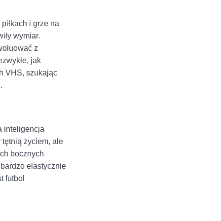
piłkach i grze na
wiły wymiar.
ewoluować z
ezwykłe, jak
ch VHS, szukając
.
 inteligencja
tętnią życiem, ale
ych bocznych
 bardzo elastycznie
t futbol