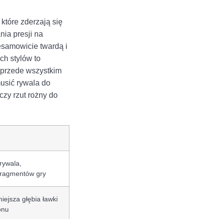
które zderzają się
ia presji na
esamowicie twardą i
ch stylów to
o przede wszystkim
usić rywala do
czy rzut rożny do
rywala,
fragmentów gry
iejsza głębia ławki
onu