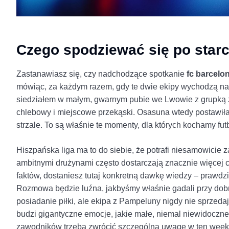
Czego spodziewać się po starc
Zastanawiasz się, czy nadchodzące spotkanie
fc barcelo
mówiąc, za każdym razem, gdy te dwie ekipy wychodzą na 
siedziałem w małym, gwarnym pubie we Lwowie z grupką zn
chlebowy i miejscowe przekąski. Osasuna wtedy postawił
strzale. To są właśnie te momenty, dla których kochamy fut
Hiszpańska liga ma to do siebie, że potrafi niesamowicie
ambitnymi drużynami często dostarczają znacznie więcej 
faktów, dostaniesz tutaj konkretną dawkę wiedzy – prawdzi
Rozmowa będzie luźna, jakbyśmy właśnie gadali przy dobr
posiadanie piłki, ale ekipa z Pampeluny nigdy nie sprzeda
budzi gigantyczne emocje, jakie małe, niemal niewidoczne
zawodników trzeba zwrócić szczególną uwagę w ten week