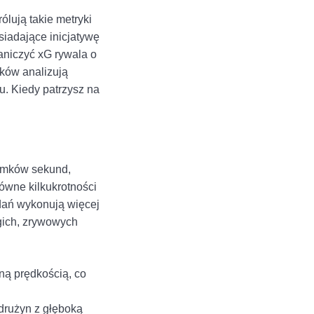
rólują takie metryki
siadające inicjatywę
aniczyć xG rywala o
ików analizują
u. Kiedy patrzysz na
łamków sekund,
ówne kilkukrotności
dań wykonują więcej
ugich, zrywowych
ną prędkością, co
drużyn z głęboką