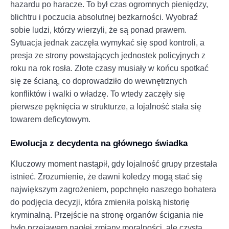
hazardu po haracze. To był czas ogromnych pieniędzy,
blichtru i poczucia absolutnej bezkarności. Wyobraź
sobie ludzi, którzy wierzyli, że są ponad prawem.
Sytuacja jednak zaczęła wymykać się spod kontroli, a
presja ze strony powstających jednostek policyjnych z
roku na rok rosła. Złote czasy musiały w końcu spotkać
się ze ścianą, co doprowadziło do wewnętrznych
konfliktów i walki o władzę. To wtedy zaczęły się
pierwsze pęknięcia w strukturze, a lojalność stała się
towarem deficytowym.
Ewolucja z decydenta na głównego świadka
Kluczowy moment nastąpił, gdy lojalność grupy przestała
istnieć. Zrozumienie, że dawni koledzy mogą stać się
największym zagrożeniem, popchnęło naszego bohatera
do podjęcia decyzji, która zmieniła polską historię
kryminalną. Przejście na stronę organów ścigania nie
było przejawem nagłej zmiany moralności, ale czystą,