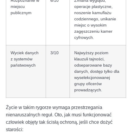
Rozpoznanie w
6/10
Zmiana wyglądu,
miejscu
operacje plastyczne,
publicznym
noszenie kamuflażu
codziennego, unikanie
miejsc o wysokim
zagęszczeniu kamer
cyfrowych.
Wyciek danych
3/10
Najwyższy poziom
z systemów
klauzuli tajności,
państwowych
odseparowane bazy
danych, dostęp tylko dla
wyselekcjonowanej
grupy oficerów
prowadzących.
Życie w takim rygorze wymaga przestrzegania
nienaruszalnych reguł. Oto, jak musi funkcjonować
człowiek objęty tak ścisłą ochroną, jeśli chce dożyć
starości: