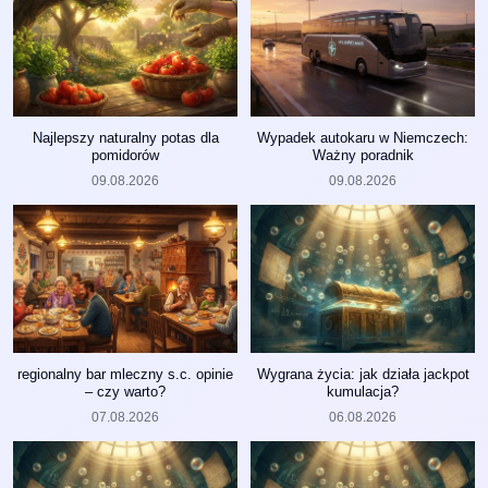
Najlepszy naturalny potas dla
Wypadek autokaru w Niemczech:
pomidorów
Ważny poradnik
09.08.2026
09.08.2026
regionalny bar mleczny s.c. opinie
Wygrana życia: jak działa jackpot
– czy warto?
kumulacja?
07.08.2026
06.08.2026