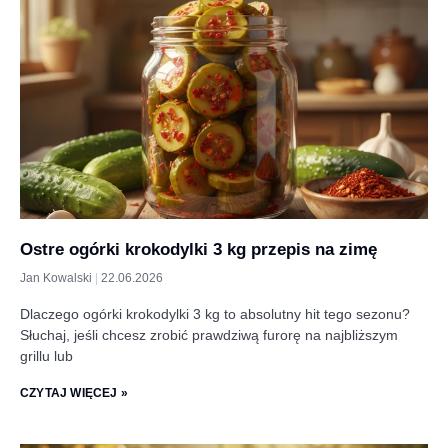
Ostre ogórki krokodylki 3 kg przepis na zimę
Jan Kowalski
22.06.2026
Dlaczego ogórki krokodylki 3 kg to absolutny hit tego sezonu?
Słuchaj, jeśli chcesz zrobić prawdziwą furorę na najbliższym
grillu lub
CZYTAJ WIĘCEJ »