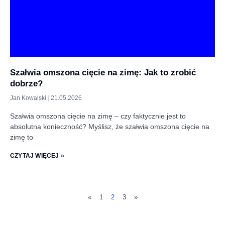
Szałwia omszona cięcie na zimę: Jak to zrobić
dobrze?
Jan Kowalski
21.05.2026
Szałwia omszona cięcie na zimę – czy faktycznie jest to
absolutna konieczność? Myślisz, że szałwia omszona cięcie na
zimę to
CZYTAJ WIĘCEJ »
«
1
2
3
»